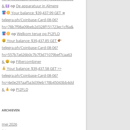
&
op
De apparatuur in Almere
Your balance: $39,437.99 GET ➜
telegra.ph/Coinbase-Card-08-06?
hs=78b7f98a09beb2d328f151723ec1cf6a&
op
Welkom terug op PI2FLD
Your balance: $39,437.85 GET
telegra.ph/Coinbase-Card-08-06?
hs=557b7a626b0c7b7f3d71079bef7caa63
&
op
Filtercombiner
Your balance: $39,437.58 GET >>
telegra.ph/Coinbase-Card-08-06?
hs=4e0e297aaf5a3d39eb178b45043bb4dd
&
op
PI2FLD
ARCHIEVEN
mei 2026