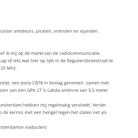
luister amateurs, piraten, vrienden en vijanden.
geef ik mij op de markt van de radiocommunicatie.
Lap of iets wat hier op lijkt in de Reguliersbreestraat te
125 Mhz.
te setje, een pony CB78 in beslag genomen, samen met
orzien van een GPA 27 ½ Labda antenne van 5,5 meter
 Amsterdam hebben mij regelmatig vervloekt. Verder
p de kermis met een hengel tegen het stalen net als
msterdamse viaducten)