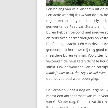
Een belang van vele kinderen uit de o
Een actie waarbij ik 124 van de 126 b
mijn buren en de gemeente Lelystad. 
gemeente, de Raad van State die mij i
buren hebben beloond met nieuwe sch
en zelfs twee parkeerbeugels op kos
heeft aangebracht. Eén van deze bure
gemeente. Ik herinner mij nog goed m
meerdere buren van mij. Voorzitter, b
verzoeken de neusgaten dicht te houd
stinkt. Ook de woorden van de corru
maak je niet druk, dat regel ik wel even”
dat het voetpad weer open ging.
De verhalen vindt u nog wel ergens (v
moest een antennemast van mijn voo
van € 150 per dag. De mast zat 30 cm v
ik zelf, toen ik nog fit was.