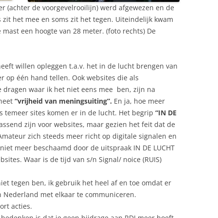
 (achter de voorgevelrooilijn) werd afgewezen en de
 zit het mee en soms zit het tegen. Uiteindelijk kwam
 mast een hoogte van 28 meter. (foto rechts) De
eft willen opleggen t.a.v. het in de lucht brengen van
er op één hand tellen. Ook websites die als
dragen waar ik het niet eens mee ben, zijn na
 heet
“vrijheid van meningsuiting”.
En ja, hoe meer
s temeer sites komen er in de lucht. Het begrip
“IN DE
passend zijn voor websites, maar gezien het feit dat de
mateur zich steeds meer richt op digitale signalen en
ij niet meer beschaamd door de uitspraak IN DE LUCHT
ites. Waar is de tijd van s/n Signal/ noice (RUIS)
niet tegen ben, ik gebruik het heel af en toe omdat er
en Nederland met elkaar te communiceren.
ort acties.
n bedenken is dat je geen bijdrage aan RDI meer hoeft