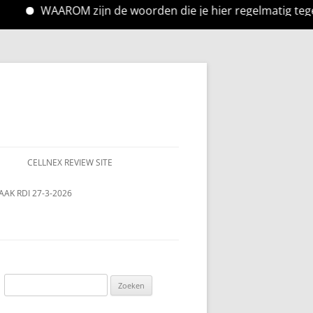
AROM zijn de woorden die je hier regelmatig tegen komt,
CELLNEX REVIEW SITE
AAK RDI 27-3-2026
Zoeken
naar: