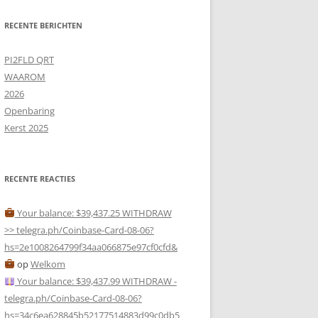
RECENTE BERICHTEN
PI2FLD QRT
WAAROM
2026
Openbaring
Kerst 2025
RECENTE REACTIES
Your balance: $39,437.25 WITHDRAW
>> telegra.ph/Coinbase-Card-08-06?
hs=2e1008264799f34aa066875e97cf0cfd&
op
Welkom
Your balance: $39,437.99 WITHDRAW -
telegra.ph/Coinbase-Card-08-06?
hs=34c6ea628845b52177514883d99c0db5