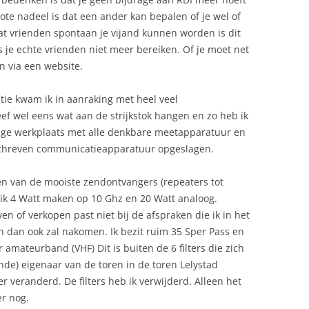
ote nadeel is dat een ander kan bepalen of je wel of
at vrienden spontaan je vijand kunnen worden is dit
 je echte vrienden niet meer bereiken. Of je moet net
en via een website.
ie kwam ik in aanraking met heel veel
ef wel eens wat aan de strijkstok hangen en zo heb ik
dige werkplaats met alle denkbare meetapparatuur en
schreven communicatieapparatuur opgeslagen.
en van de mooiste zendontvangers (repeaters tot
 ik 4 Watt maken op 10 Ghz en 20 Watt analoog.
en of verkopen past niet bij de afspraken die ik in het
n dan ook zal nakomen. Ik bezit ruim 35 Sper Pass en
 amateurband (VHF) Dit is buiten de 6 filters die zich
nde) eigenaar van de toren in de toren Lelystad
r veranderd. De filters heb ik verwijderd. Alleen het
er nog.