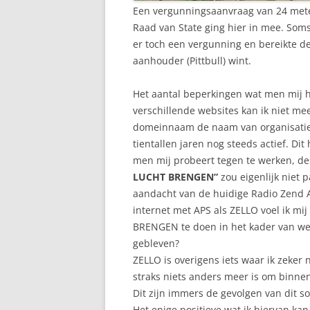
Een vergunningsaanvraag van 24 meter
Raad van State ging hier in mee. Soms
er toch een vergunning en bereikte de
aanhouder (Pittbull) wint.
Het aantal beperkingen wat men mij he
verschillende websites kan ik niet me
domeinnaam de naam van organisatie 
tientallen jaren nog steeds actief. Dit
men mij probeert tegen te werken, de
LUCHT BRENGEN”
zou eigenlijk niet 
aandacht van de huidige Radio Zend A
internet met APS als ZELLO voel ik m
BRENGEN te doen in het kader van webs
gebleven?
ZELLO is overigens iets waar ik zeker 
straks niets anders meer is om binn
Dit zijn immers de gevolgen van dit so
Het enige positieve wat ik hiervan ka