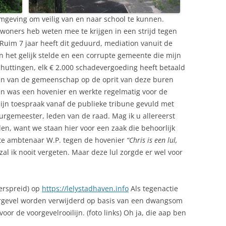
mgeving om veilig van en naar school te kunnen.
ewoners heb weten mee te krijgen in een strijd tegen
Ruim 7 jaar heeft dit geduurd, mediation vanuit de
n het gelijk stelde en een corrupte gemeente die mijn
uttingen, elk € 2.000 schadevergoeding heeft betaald
ten van de gemeenschap op de oprit van deze buren
n was een hovenier en werkte regelmatig voor de
ijn toespraak vanaf de publieke tribune gevuld met
urgemeester, leden van de raad. Mag ik u allereerst
en, want we staan hier voor een zaak die behoorlijk
pte ambtenaar W.P. tegen de hovenier
“Chris is een lul,
zal ik nooit vergeten. Maar deze lul zorgde er wel voor
erspreid) op
https://lelystadhaven.info
Als tegenactie
rgevel worden verwijderd op basis van een dwangsom
oor de voorgevelrooilijn. (foto links) Oh ja, die aap ben