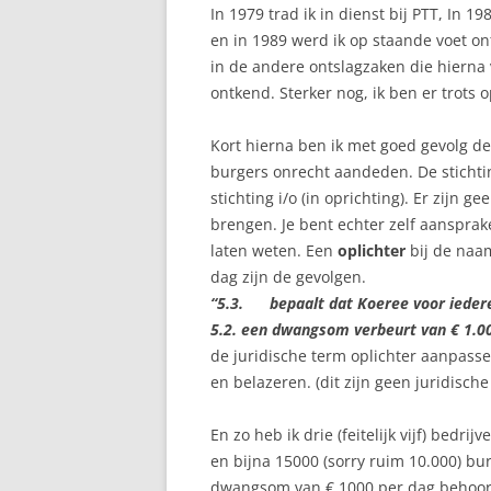
In 1979 trad ik in dienst bij PTT, In 1
en in 1989 werd ik op staande voet on
in de andere ontslagzaken die hierna 
ontkend. Sterker nog, ik ben er trots o
Kort hierna ben ik met goed gevolg de
burgers onrecht aandeden. De stichti
stichting i/o (in oprichting). Er zijn g
brengen. Je bent echter zelf aansprake
laten weten. Een
oplichter
bij de naa
dag zijn de gevolgen.
“5.3. bepaalt dat Koeree voor iedere 
5.2. een dwangsom verbeurt van € 1.0
de juridische term oplichter aanpass
en belazeren. (dit zijn geen juridisch
En zo heb ik drie (feitelijk vijf) bed
en bijna 15000 (sorry ruim 10.000) bur
dwangsom van € 1000 per dag behoorde