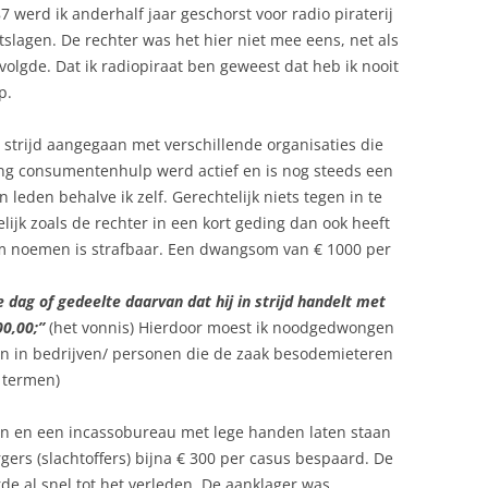
987 werd ik anderhalf jaar geschorst voor radio piraterij
tslagen. De rechter was het hier niet mee eens, net als
volgde. Dat ik radiopiraat ben geweest dat heb ik nooit
p.
 strijd aangegaan met verschillende organisaties die
ng consumentenhulp werd actief en is nog steeds een
een leden behalve ik zelf. Gerechtelijk niets tegen in te
lijk zoals de rechter in een kort geding dan ook heeft
m noemen is strafbaar. Een dwangsom van € 1000 per
dag of gedeelte daarvan dat hij in strijd handelt met
00,00;”
(het vonnis) Hierdoor moest ik noodgedwongen
en in bedrijven/ personen die de zaak besodemieteren
e termen)
rijven en een incassobureau met lege handen laten staan
gers (slachtoffers) bijna € 300 per casus bespaard. De
 al snel tot het verleden. De aanklager was