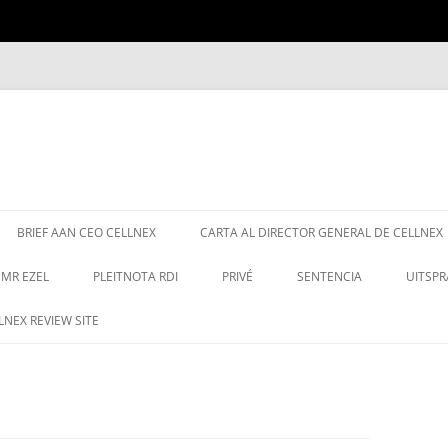
WA
BRIEF AAN CEO CELLNEX
CARTA AL DIRECTOR GENERAL DE CELLNEX
MR EZEL
PLEITNOTA RDI
PRIVÉ
SENTENCIA
UITSPR
NEX REVIEW SITE