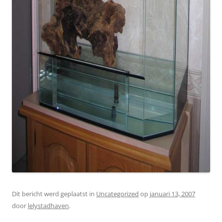
Dit bericht werd geplaatst in
Uncategorized
op
januari 13, 2007
door
lelystadhaven
.