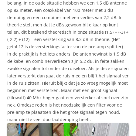
belang. In de oude situatie hebben we een 1,5 dB antenne
op 82 meter, een coaxkabel van 100 meter met 3 dB
demping en een combiner met een verlies van 2,2 dB. In
theorie stelt men dat je dB’s gewoon bij elkaar op kunt
tellen. dit betekend theoretisch in onze situatie (1,5) + (-3) +
(-2,2) + (12) = een versterking van 8,3 dB in theorie. (Het
getal 12 is de versterkingsfactor van de pre-amp splitter).
In de praktijk is het iets anders. De antennewinst is 1,5 dB
de kabel en combinerverliezen zijn 5,2 dB. in feite zakken
zwakke signalen tot onder de ruisvloer. Als je deze signalen
later versterkt dan gaat de ruis mee en blijft het signaal ver
in de ruis zitten. Hieruit blijkt dat je zo vroeg mogelijk moet
beginnen met versterken. Maar met een groot signaal
(kilowatt) 40 Mhz hoger gaat een versterker al snel over zijn
nek. Omdeze reden is het noodzakelijk een filter voor de
pre-amp te plaaatsen die het grote signaal tegen houd,
maar niet te veel doorlaatdemping heeft.