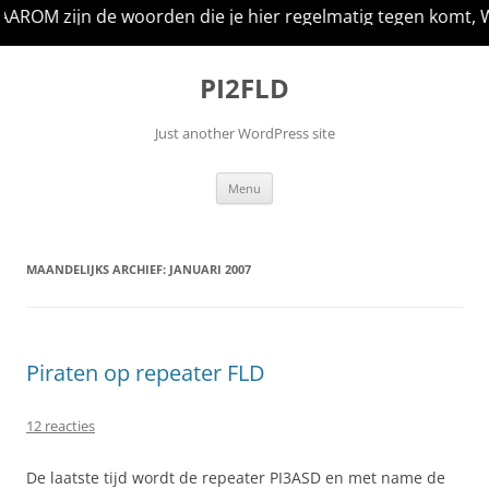
oorden die je hier regelmatig tegen komt, WAAROM heeft d
Ga
naar
PI2FLD
de
inhoud
Just another WordPress site
Menu
MAANDELIJKS ARCHIEF:
JANUARI 2007
Piraten op repeater FLD
12 reacties
De laatste tijd wordt de repeater PI3ASD en met name de