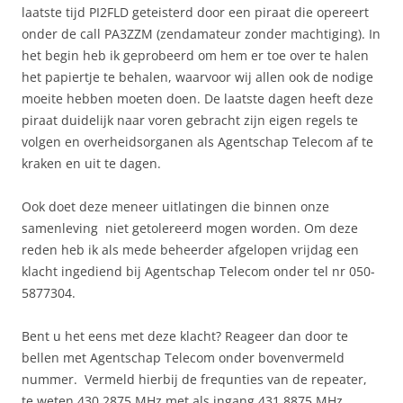
laatste tijd PI2FLD geteisterd door een piraat die opereert
onder de call PA3ZZM (zendamateur zonder machtiging). In
het begin heb ik geprobeerd om hem er toe over te halen
het papiertje te behalen, waarvoor wij allen ook de nodige
moeite hebben moeten doen. De laatste dagen heeft deze
piraat duidelijk naar voren gebracht zijn eigen regels te
volgen en overheidsorganen als Agentschap Telecom af te
kraken en uit te dagen.
Ook doet deze meneer uitlatingen die binnen onze
samenleving niet getolereerd mogen worden. Om deze
reden heb ik als mede beheerder afgelopen vrijdag een
klacht ingediend bij Agentschap Telecom onder tel nr 050-
5877304.
Bent u het eens met deze klacht? Reageer dan door te
bellen met Agentschap Telecom onder bovenvermeld
nummer. Vermeld hierbij de frequnties van de repeater,
te weten 430.2875 MHz met als ingang 431.8875 MHz.