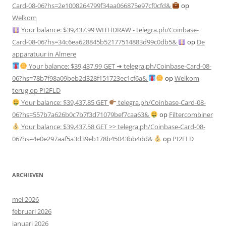
Card-08-06?hs=2e1008264799f34aa066875e97cf0cfd&
op
Welkom
Your balance: $39,437.99 WITHDRAW - telegra.ph/Coinbase-
Card-08-06?hs=34c6ea628845b52177514883d99c0db5&
op
De
apparatuur in Almere
Your balance: $39,437.99 GET ➜ telegra.ph/Coinbase-Card-08-
06?hs=78b7f98a09beb2d328f151723ec1cf6a&
op
Welkom
terug op PI2FLD
Your balance: $39,437.85 GET
telegra.ph/Coinbase-Card-08-
06?hs=557b7a626b0c7b7f3d71079bef7caa63&
op
Filtercombiner
Your balance: $39,437.58 GET >> telegra.ph/Coinbase-Card-08-
06?hs=4e0e297aaf5a3d39eb178b45043bb4dd&
op
PI2FLD
ARCHIEVEN
mei 2026
februari 2026
januari 2026