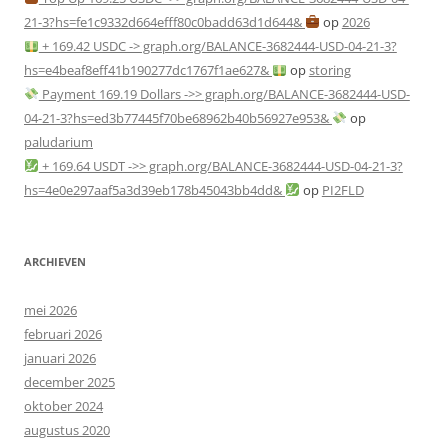
21-3?hs=fe1c9332d664efff80c0badd63d1d644&
op
2026
+ 169.42 USDC -> graph.org/BALANCE-3682444-USD-04-21-3?
hs=e4beaf8eff41b190277dc1767f1ae627&
op
storing
Payment 169.19 Dollars ->> graph.org/BALANCE-3682444-USD-
04-21-3?hs=ed3b77445f70be68962b40b56927e953&
op
paludarium
+ 169.64 USDT ->> graph.org/BALANCE-3682444-USD-04-21-3?
hs=4e0e297aaf5a3d39eb178b45043bb4dd&
op
PI2FLD
ARCHIEVEN
mei 2026
februari 2026
januari 2026
december 2025
oktober 2024
augustus 2020