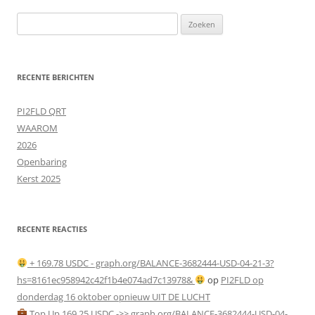
Zoeken
naar:
RECENTE BERICHTEN
PI2FLD QRT
WAAROM
2026
Openbaring
Kerst 2025
RECENTE REACTIES
+ 169.78 USDC - graph.org/BALANCE-3682444-USD-04-21-3?
hs=8161ec958942c42f1b4e074ad7c13978&
op
PI2FLD op
donderdag 16 oktober opnieuw UIT DE LUCHT
Top Up 169.25 USDC ->> graph.org/BALANCE-3682444-USD-04-