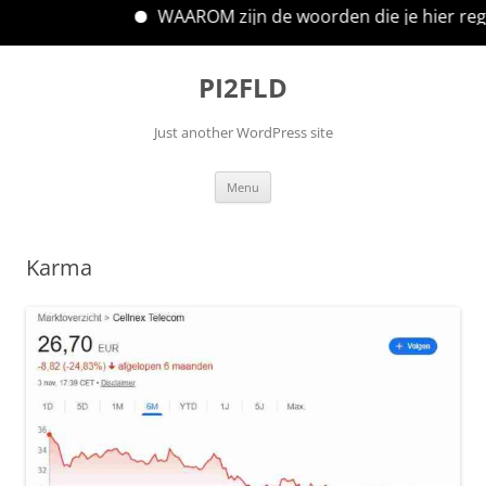
WAAROM zijn de woorden die je hier reg
Ga
naar
PI2FLD
de
inhoud
Just another WordPress site
Menu
Karma